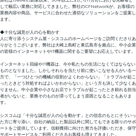
して幅広い業務に対応してきました。弊社のCFNetworkが、お客様の
業務内容や商品、サービスに合わせた適切なソリューションをご提案し
ます。
◆十分な誠意が人の心を動かす
人に寄り添うシステム屋・シスコムのホームページをご訪問くださりあ
りがとうございます。弊社は大崎上島町と東広島市を拠点に、中小企業
の皆様のインターネットやIT機器に関するご要望にお応えしています。
インターネット回線やIT機器は、今や私たちの生活になくてはならない
ものとなりました。しかしそれらを当たり前に使いこなせる人がいる一
方で、「一つひとつの機械の役割がよくわからない」「トラブルが起こ
ったときどう対処すればよいかわからない」という方も決して少なくあ
りません。中小企業や小さなお店でトラブルが起こったとき頼れる担当
者がいないと、業務そのものが滞ってしまう原因となることもありま
す。
シスコムは「十分な誠意が人の心を動かす」との信念のもとにそういっ
た方に寄り添い、自社の納品した製品以外に関してもできる限りのサポ
ートをご提供しています。信頼獲得に向けた努力を評価いただき、保守
サポートサービスをご利用くださるお客様も増えてきました。