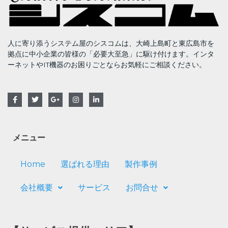
人に寄り添うシステム屋のシスコムは、大崎上島町と東広島市を
拠点に中小企業の皆様の「必要大至急」に駆け付けます。インタ
ーネットやIT機器のお困りごとならお気軽にご相談ください。
F
T
G
I
L
a
w
o
n
i
c
i
o
s
n
e
t
g
t
k
b
t
l
a
e
o
e
e
g
d
メニュー
o
r
-
r
i
k
p
a
n
l
m
u
Home
選ばれる理由
製作事例
s
会社概要
サービス
お問合せ