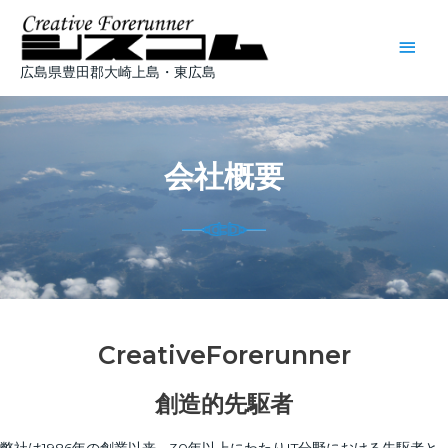
内
メ
容
を
イ
ス
広島県豊田郡大崎上島・東広島
キ
ン
ッ
プ
メ
会社概要
ニ
ュ
ー
CreativeForerunner
創造的先駆者
弊社は1986年の創業以来、30年以上にわたりIT分野における先駆者と