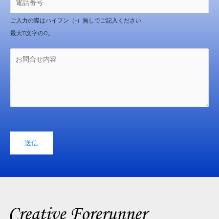
話
番
ご入力の際はハイフン（-）無しでご記入ください
号
最大11文字の0。
*
お
問
合
せ
内
容
*
送信