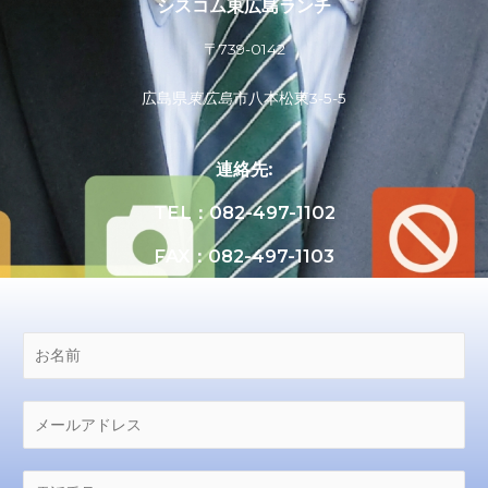
シスコム東広島ランチ
〒739-0142
広島県
東広島
市八本松東3-5-5
連絡先:
TEL：082-497-1102
FAX：082-497-1103
お
名
前
*
メ
ー
ル
*
電